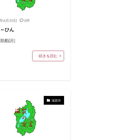
0年6月30日
0件
・～ひん
[助動詞］
続きを読む
滋賀弁