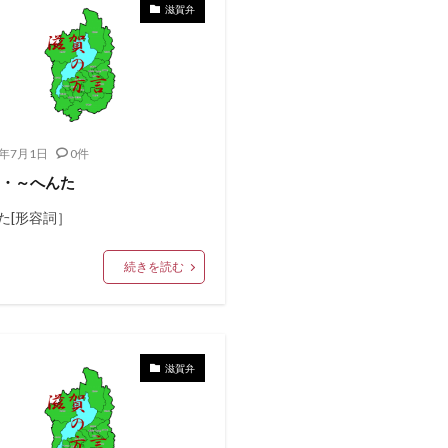
滋賀弁
0年7月1日
0件
た・～へんた
た[形容詞］
続きを読む
滋賀弁