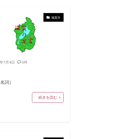
滋賀弁
0年7月4日
0件
ず
[名詞］
続きを読む