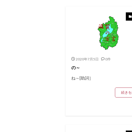
2020年7月5日
0件
の～
ね～[助詞］
続きを