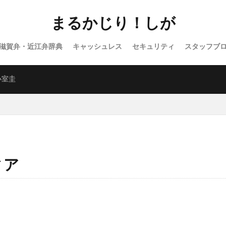
まるかじり！しが
滋賀弁・近江弁辞典
キャッシュレス
セキュリティ
スタッフブ
バラエティ
WordPress
小室圭
ィア