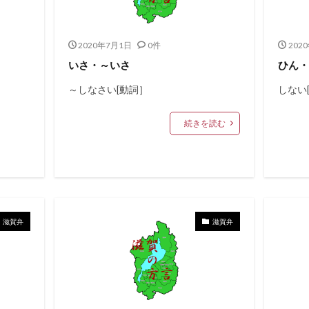
2020年7月1日
0件
202
いさ・～いさ
ひん
～しなさい[動詞］
しない
続きを読む
滋賀弁
滋賀弁