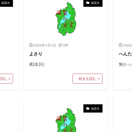
滋賀弁
滋賀弁
2020年7月1日
0件
202
よさり
へん
夜[名詞］
無かっ
読む
続きを読む
滋賀弁