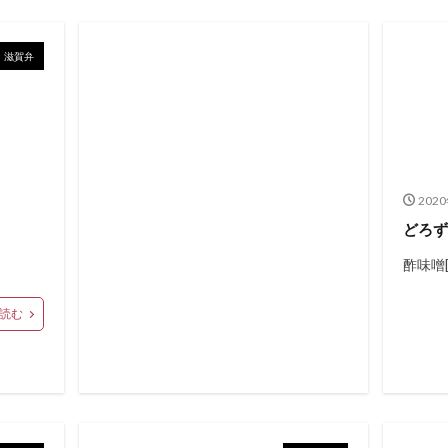
滋賀弁
202
どろ
酢味噌
読む