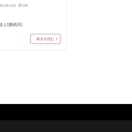
0年6月26日
0件
と
ると[接続詞］
続きを読む