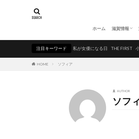
ホーム
滋賀情報
湖北
湖東
湖南
湖西
注目キーワード
私が女優になる日
THE FIRST
HOME
ソフィア
AUTHOR
ソフ