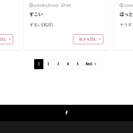
2020年6月30日
0件
202
すこい
ほっ
ずるい[名詞］
そうす
読む
続きを読む
1
2
3
4
5
Next