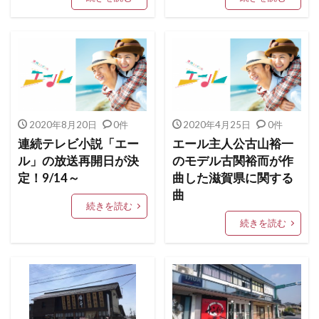
2020年8月20日
0件
2020年4月25日
0件
連続テレビ小説「エー
エール主人公古山裕一
ル」の放送再開日が決
のモデル古関裕而が作
定！9/14～
曲した滋賀県に関する
曲
続きを読む
続きを読む