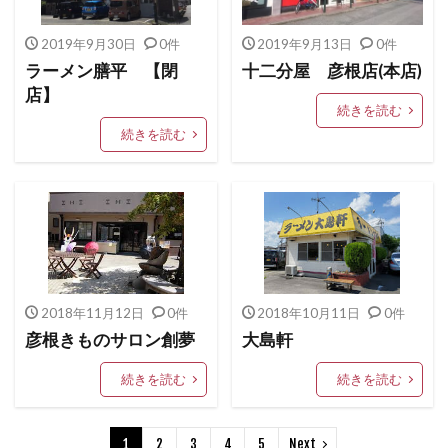
2019年9月30日
0件
2019年9月13日
0件
ラーメン膳平 【閉
十二分屋 彦根店(本店)
店】
続きを読む
続きを読む
2018年11月12日
0件
2018年10月11日
0件
彦根きものサロン創夢
大島軒
続きを読む
続きを読む
1
2
3
4
5
Next