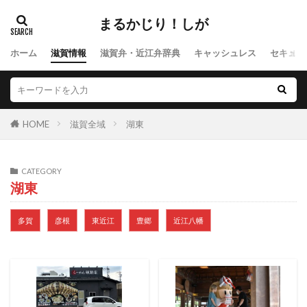
まるかじり！しが
ホーム
滋賀情報
滋賀弁・近江弁辞典
キャッシュレス
セキュリ
HOME
滋賀全域
湖東
CATEGORY
湖東
多賀
彦根
東近江
豊郷
近江八幡