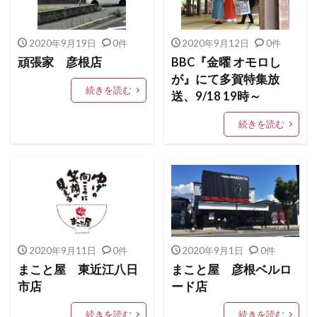
2020年9月19日
0件
2020年9月12日
0件
頑張家 彦根店
BBC『金曜 オモロし
が』にて多賀特集放
続きを読む
送、9/18 19時～
続きを読む
2020年9月11日
0件
2020年9月1日
0件
まこと屋 東近江八日
まこと屋 彦根ベルロ
市店
ード店
続きを読む
続きを読む