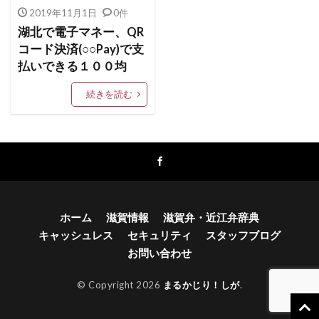
バーコード決済
ネット配信
ネットショップ
2019年11月1日
0件
湖北で電子マネー、QR
ドラッグストア
タブレット
トラジャ
コード決済(○○Pay)で支
ドメイン
ドコモ口座
ドコモ
テレワーク
払いできる１００均
デジカメ
チームドライブ
続きを読む
キャッシュレス決済技術
キャッシュレス
TV
WordPress
アニメ
アップル
アダルトサイト
Youtuber
YouTube
yahoo
Windows 10
イベント
Windows
Wi-Fi
WAON
VPN
USB
ホーム
滋賀情報
滋賀弁・近江弁辞典
Tポイント
Twitter
いじめ
キャッシュレス
セキュリティ
スタッフブログ
イルミネーション
キャッシュバック
ウィルス
お問い合わせ
カフェ
ガキ使
カード情報
© Copyright 2026
まるかじり！しが
.
お好み焼き・たこ焼き
オンラインカジノ
オリンピック
おみくじ
オーディション