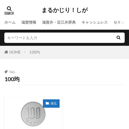
24時間テレビ
amazon
Apple Watch
au
まるかじり！しが
au Pay
BitCash
BTS
Canon
ホーム
滋賀情報
滋賀弁・近江弁辞典
キャッシュレス
セキュリ
Chrome
CM
Dropbox
d払い
Edy
eo
IPアドレス
eo光
Epson
FX
G Suite
Gmail
Google
Google Drive
Google Photo
GPS
HOPマネー
iCloud
HOME
100均
iOS
iPhone
IPv6
Suica
Sony
Tik Tok
コンピュータウィルス
スポーツ
TAG
100均
スケート
スキズ
ジャニーズ
サッカー
サイバー攻撃
コジカCoGCa
セキュリティ
クレジットカード
グルメ
グランピング
湖北
クラウド
キンプリ
キャンプ
スマホ
ソフトイーサ
キャッシュレスサービス
ドラマ
バッテリー
パスワード
バイトテロ