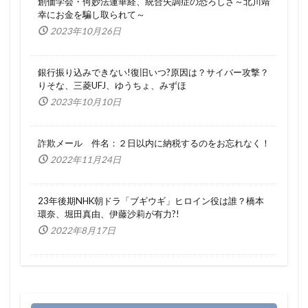
創価学会・何妙法蓮華経、統合失調症の恐ろしさ～北川靖
幸にお金を騙し取られて～
2023年10月26日
銀行振り込みできない!復旧いつ?原因は？サイバー攻撃？
りそな、三菱UFJ、ゆうちょ、みずほ
2023年10月10日
詐欺メール 件名：２日以内に納税するのをお忘れなく！
2022年11月24日
23年後期NHK朝ドラ「ブギウギ」ヒロイン役は誰？橋本
環奈、堀田真由、伊藤沙莉が有力?!
2022年8月17日