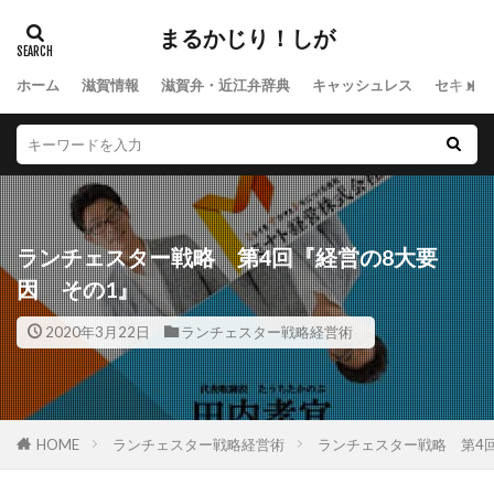
まるかじり！しが
ホーム
滋賀情報
滋賀弁・近江弁辞典
キャッシュレス
セキュリ
ランチェスター戦略 第4回『経営の8大要
因 その1』
2020年3月22日
ランチェスター戦略経営術
HOME
ランチェスター戦略経営術
ランチェスター戦略 第4