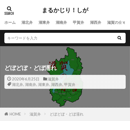
まるかじり！しが
ホーム
湖北弁
湖東弁
湖南弁
甲賀弁
湖西弁
滋賀の全ての
どぼどぼ・どぼ濡れ
2020年6月25日
滋賀弁
湖北弁
,
湖南弁
,
湖東弁
,
湖西弁
,
甲賀弁
HOME
滋賀弁
どぼどぼ・どぼ濡れ