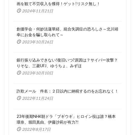
画を観て不労収入を獲得！ゲット!リスク無し！
2024年11月21日
創価学会・何妙法蓮華経、統合失調症の恐ろしさ～北川靖
幸にお金を騙し取られて～
2023年10月26日
銀行振り込みできない!復旧いつ?原因は？サイバー攻撃？
りそな、三菱UFJ、ゆうちょ、みずほ
2023年10月10日
詐欺メール 件名：２日以内に納税するのをお忘れなく！
2022年11月24日
23年後期NHK朝ドラ「ブギウギ」ヒロイン役は誰？橋本
環奈、堀田真由、伊藤沙莉が有力?!
2022年8月17日