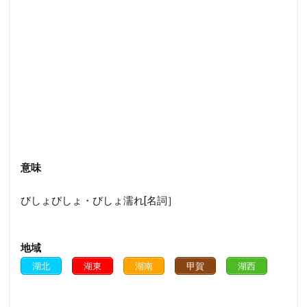
意味
びしょびしょ・びしょ濡れ[名詞］
地域
湖北
湖東
湖南
甲賀
湖西