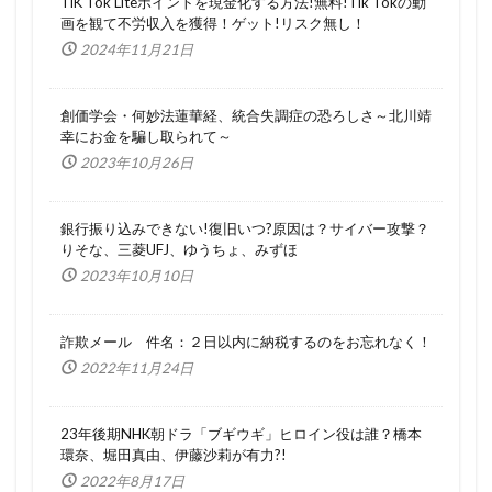
TiK Tok Liteポイントを現金化する方法!無料!Tik Tokの動
画を観て不労収入を獲得！ゲット!リスク無し！
2024年11月21日
創価学会・何妙法蓮華経、統合失調症の恐ろしさ～北川靖
幸にお金を騙し取られて～
2023年10月26日
銀行振り込みできない!復旧いつ?原因は？サイバー攻撃？
りそな、三菱UFJ、ゆうちょ、みずほ
2023年10月10日
詐欺メール 件名：２日以内に納税するのをお忘れなく！
2022年11月24日
23年後期NHK朝ドラ「ブギウギ」ヒロイン役は誰？橋本
環奈、堀田真由、伊藤沙莉が有力?!
2022年8月17日