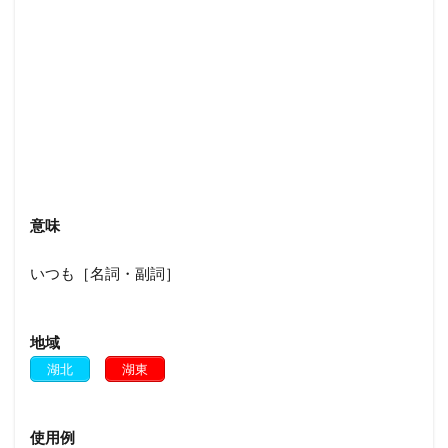
意味
いつも［名詞・副詞］
地域
湖北
湖東
使用例