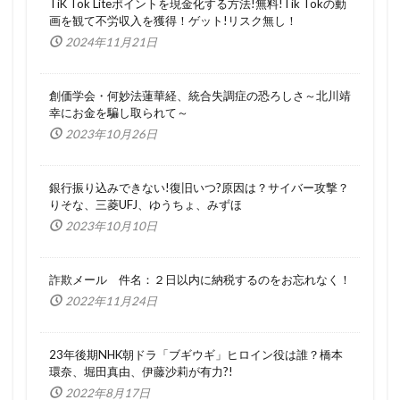
TiK Tok Liteポイントを現金化する方法!無料!Tik Tokの動
画を観て不労収入を獲得！ゲット!リスク無し！
2024年11月21日
創価学会・何妙法蓮華経、統合失調症の恐ろしさ～北川靖
幸にお金を騙し取られて～
2023年10月26日
銀行振り込みできない!復旧いつ?原因は？サイバー攻撃？
りそな、三菱UFJ、ゆうちょ、みずほ
2023年10月10日
詐欺メール 件名：２日以内に納税するのをお忘れなく！
2022年11月24日
23年後期NHK朝ドラ「ブギウギ」ヒロイン役は誰？橋本
環奈、堀田真由、伊藤沙莉が有力?!
2022年8月17日