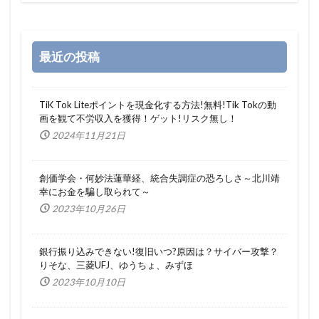
最近の投稿
TiK Tok Liteポイントを現金化する方法!無料!Tik Tokの動
画を観て不労収入を獲得！ゲット!リスク無し！
2024年11月21日
創価学会・何妙法蓮華経、統合失調症の恐ろしさ～北川靖
幸にお金を騙し取られて～
2023年10月26日
銀行振り込みできない!復旧いつ?原因は？サイバー攻撃？
りそな、三菱UFJ、ゆうちょ、みずほ
2023年10月10日