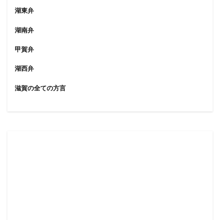
湖東弁
湖南弁
甲賀弁
湖西弁
滋賀の全ての方言