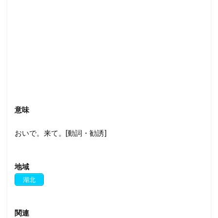
意味
おいで。来て。[動詞・勧誘]
地域
湖北
関連