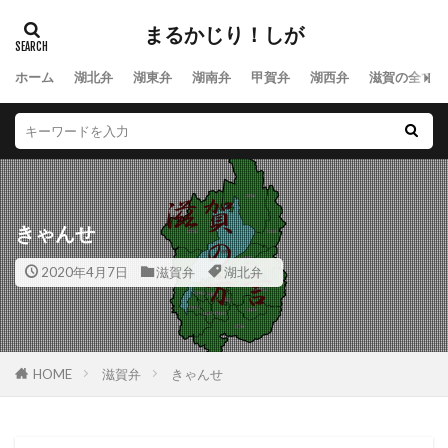
まるかじり！しが
ホーム
湖北弁
湖東弁
湖南弁
甲賀弁
湖西弁
滋賀の全ての
きゃんせ
2020年4月7日
滋賀弁
湖北弁
HOME
滋賀弁
きゃんせ