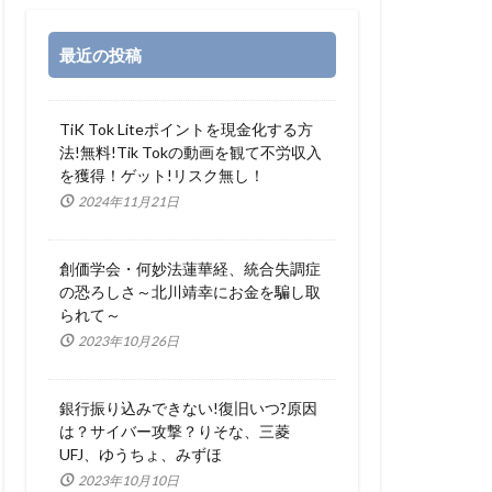
最近の投稿
TiK Tok Liteポイントを現金化する方
法!無料!Tik Tokの動画を観て不労収入
を獲得！ゲット!リスク無し！
2024年11月21日
創価学会・何妙法蓮華経、統合失調症
の恐ろしさ～北川靖幸にお金を騙し取
られて～
2023年10月26日
銀行振り込みできない!復旧いつ?原因
は？サイバー攻撃？りそな、三菱
UFJ、ゆうちょ、みずほ
2023年10月10日