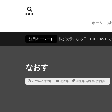
ホーム
湖
注目キーワード
私が女優になる日
THE FIRST
なおす
2020年6月23日
滋賀弁
湖北弁
,
湖東弁
,
湖西弁