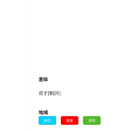
意味
戻す[動詞］
地域
湖北
湖東
湖西