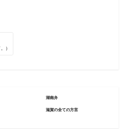
て。）
湖南弁
滋賀の全ての方言