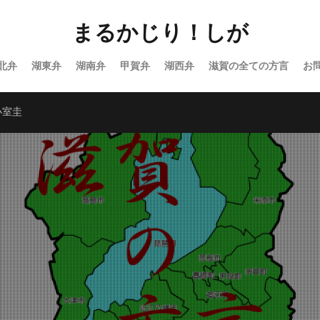
まるかじり！しが
北弁
湖東弁
湖南弁
甲賀弁
湖西弁
滋賀の全ての方言
お
小室圭