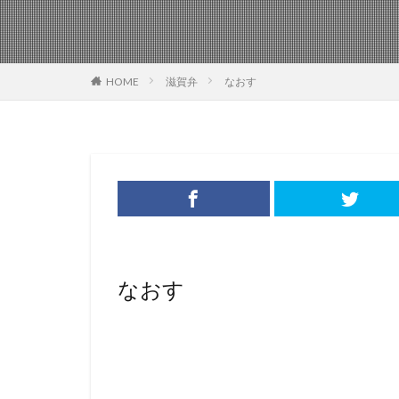
HOME
滋賀弁
なおす
なおす