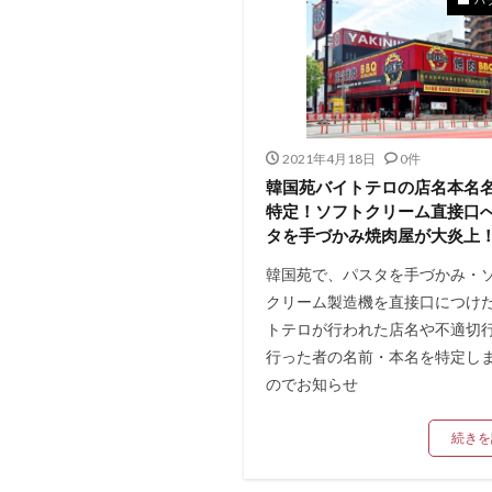
2021年4月18日
0件
韓国苑バイトテロの店名本名
特定！ソフトクリーム直接口
タを手づかみ焼肉屋が大炎上
韓国苑で、パスタを手づかみ・
クリーム製造機を直接口につけ
トテロが行われた店名や不適切
行った者の名前・本名を特定し
のでお知らせ
続きを