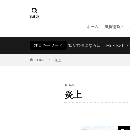
ホーム
滋賀情報
湖北
湖東
湖南
湖西
注目キーワード
私が女優になる日
THE FIRST
HOME
炎上
TAG
炎上
バ