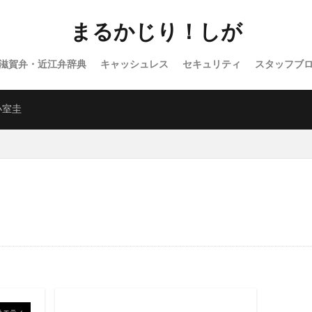
まるかじり！しが
滋賀弁・近江弁辞典
キャッシュレス
セキュリティ
スタッフブ
バラエティ
WordPress
小室圭
ラエティ