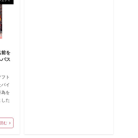
名前を
へパス
！
ソフト
たバイ
行為を
ました
読む