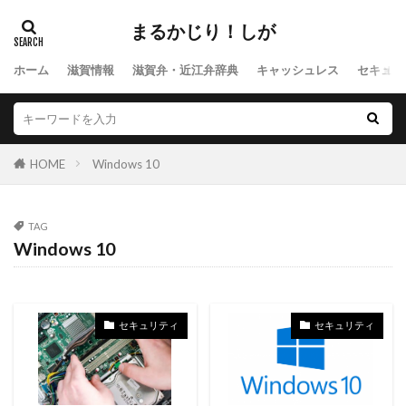
yahoo
Windows 10
イベント
Windows
まるかじり！しが
Wi-Fi
WAON
VPN
USB
Tポイント
Twitter
いじめ
ホーム
滋賀情報
滋賀弁・近江弁辞典
キャッシュレス
セキュリ
イルミネーション
キャッシュバック
ウィルス
カフェ
ガキ使
カード情報
お好み焼き・たこ焼き
オンラインカジノ
HOME
Windows 10
オリンピック
おみくじ
オーディション
オークリー
鬼滅の刃
滋賀弁 地方別
TAG
湖西弁
湖東弁
甲賀弁
湖南弁
Windows 10
湖北弁
検索
セキュリティ
セキュリティ