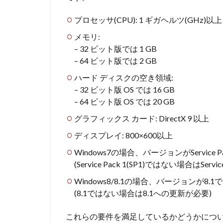
プロセッサ(CPU):
1 ギガヘルツ(GHz)以上
メモリ:
– 32 ビット版では 1 GB
– 64 ビット版では 2 GB
ハード ディスクの空き領域:
– 32 ビット版 OS では 16 GB
– 64 ビット版 OS では 20 GB
グラフィックス カード:
DirectX 9 以上
ディスプレイ:
800×600以上
Windows7の場合
、バージョンがService P
(Service Pack 1(SP1)ではない場合はServ
Windows8/8.1の場合
、バージョンが8.1
(8.1ではない場合は8.1への更新が必要)
これらの要件を満足しているかどうかにつ