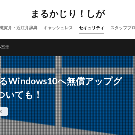
まるかじり！しが
滋賀弁・近江弁辞典
キャッシュレス
セキュリティ
スタッフブ
バラエティ
WordPress
小室圭
るWindows10へ無償アップグ
ついても！
0