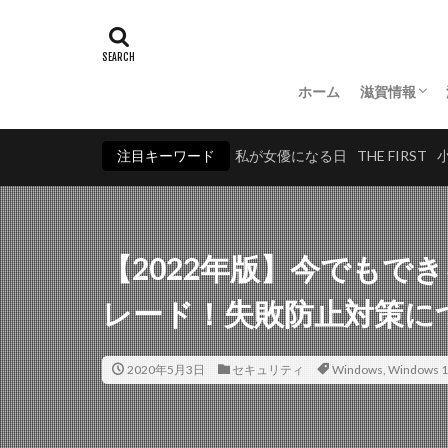
ホーム
滋賀情報
湖北
湖東
湖南
湖西
注目キーワード
私が女優になる日
THE FIRST
【2022年版】今でもでき
レード！失敗防止対策に
2020年5月3日
セキュリティ
Windows
,
Windows 1