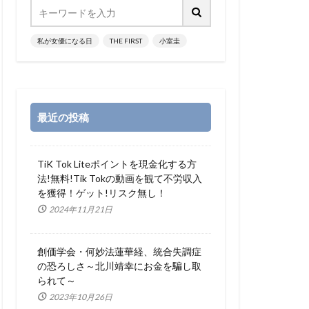
私が女優になる日
THE FIRST
小室圭
最近の投稿
TiK Tok Liteポイントを現金化する方
法!無料!Tik Tokの動画を観て不労収入
を獲得！ゲット!リスク無し！
2024年11月21日
創価学会・何妙法蓮華経、統合失調症
の恐ろしさ～北川靖幸にお金を騙し取
られて～
2023年10月26日