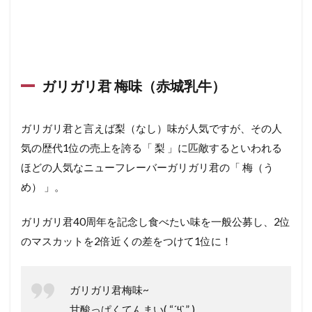
ガリガリ君 梅味（赤城乳牛）
ガリガリ君と言えば梨（なし）味が人気ですが、その人
気の歴代1位の売上を誇る「 梨 」に匹敵するといわれる
ほどの人気なニューフレーバーガリガリ君の「 梅（う
め） 」。
ガリガリ君40周年を記念し食べたい味を一般公募し、2位
のマスカットを2倍近くの差をつけて1位に！
ガリガリ君梅味~
甘酸っぱくてんまい( “´༥`” )