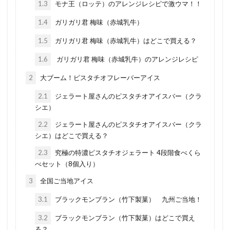
1.3
モナ王（ロッテ）のアレンジレシピで激ウマ！！
1.4
ガリガリ君 梅味（赤城乳牛）
1.5
ガリガリ君 梅味（赤城乳牛）はどこで買える？
1.6
ガリガリ君 梅味（赤城乳牛）のアレンジレシピ
2
大ブーム！ピスタチオフレーバーアイス
2.1
ジェラート屋さんのピスタチオアイスバー（クラ
シエ）
2.2
ジェラート屋さんのピスタチオアイスバー（クラ
シエ）はどこで買える？
2.3
究極の特濃ピスタチオジェラート 4段階食べくら
べセット（8個入り）
3
全国ご当地アイス
3.1
ブラックモンブラン（竹下製菓） 九州ご当地！
3.2
ブラックモンブラン（竹下製菓）はどこで買え
る？