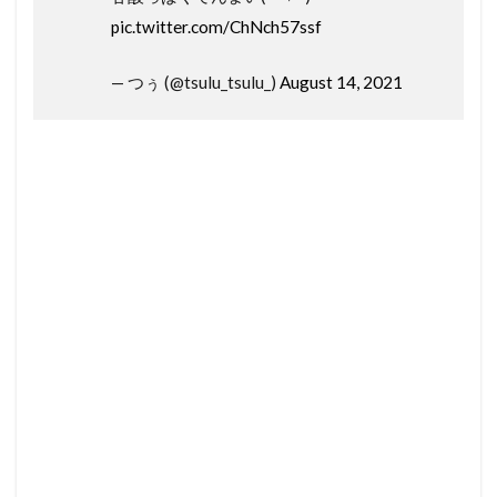
pic.twitter.com/ChNch57ssf
— つぅ (@tsulu_tsulu_)
August 14, 2021