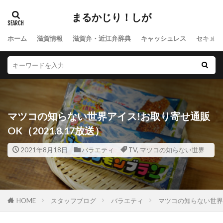
まるかじり！しが
ホーム
滋賀情報
滋賀弁・近江弁辞典
キャッシュレス
セキュリ
マツコの知らない世界アイス!お取り寄せ通販
OK（2021.8.17放送）
2021年8月18日
バラエティ
TV
,
マツコの知らない世界
HOME
スタッフブログ
バラエティ
マツコの知らない世界ア