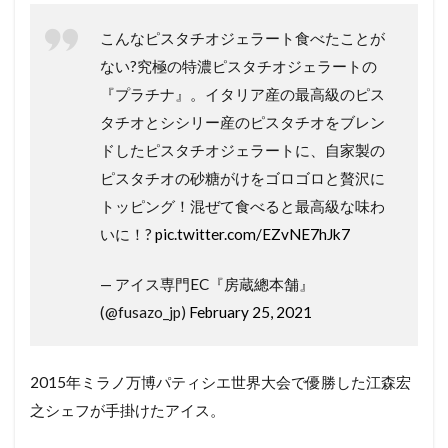
こんなピスタチオジェラート食べたことが
ない?究極の特濃ピスタチオジェラートの
『プラチナ』。イタリア産の最高級のピス
タチオとシシリー産のピスタチオをブレン
ドしたピスタチオジェラートに、自家製の
ピスタチオの砂糖がけをゴロゴロと贅沢に
トッピング！混ぜて食べると最高級な味わ
いに！?
pic.twitter.com/EZvNE7hJk7
— アイス専門EC『房蔵總本舗』
(@fusazo_jp)
February 25, 2021
2015年ミラノ万博パティシエ世界大会で優勝した江森宏
之シェフが手掛けたアイス。