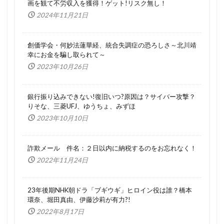
画を観て不労収入を獲得！ゲット!リスク無し！
2024年11月21日
創価学会・何妙法蓮華経、統合失調症の恐ろしさ～北川靖
幸にお金を騙し取られて～
2023年10月26日
銀行振り込みできない!復旧いつ?原因は？サイバー攻撃？
りそな、三菱UFJ、ゆうちょ、みずほ
2023年10月10日
詐欺メール 件名：２日以内に納税するのをお忘れなく！
2022年11月24日
23年後期NHK朝ドラ「ブギウギ」ヒロイン役は誰？橋本
環奈、堀田真由、伊藤沙莉が有力?!
2022年8月17日