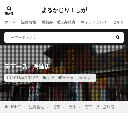
まるかじり！しが
ホーム
滋賀情報
滋賀弁・近江弁辞典
キャッシュレス
セキュリ
天下一品 唐崎店
2018年9月12日
大津
ラーメン
,
食べる
HOME
滋賀全域
湖西
大津
天下一品 唐崎店