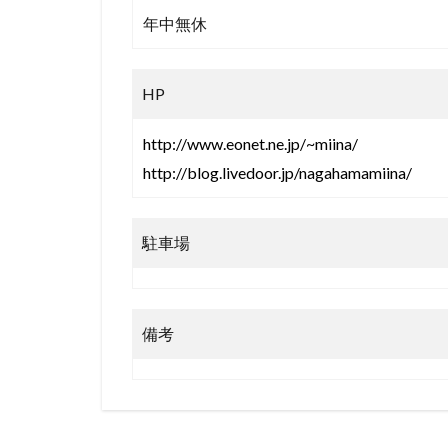
年中無休
HP
http://www.eonet.ne.jp/~miina/
http://blog.livedoor.jp/nagahamamiina/
駐車場
備考