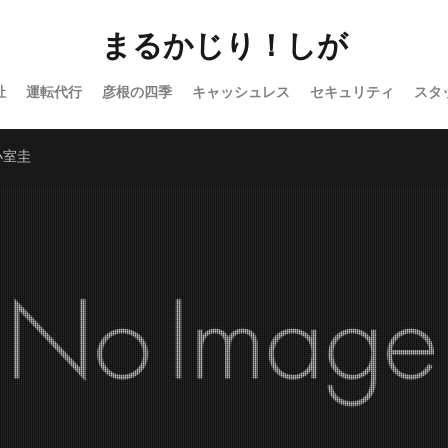
まるかじり！しが
祉
運転代行
彦根の四季
キャッシュレス
セキュリティ
スタ
Wor
小室圭