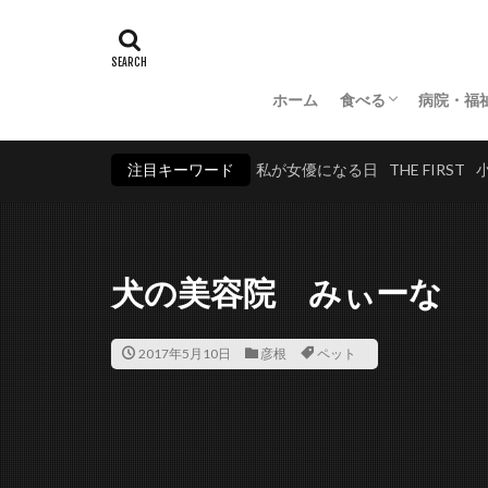
ホーム
食べる
病院・福
和食・創作
居酒屋・バー
注目キーワード
私が女優になる日
THE FIRST
犬の美容院 みぃーな
2017年5月10日
彦根
ペット