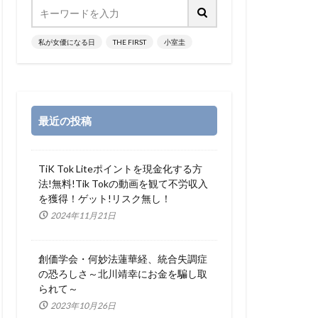
私が女優になる日
THE FIRST
小室圭
最近の投稿
TiK Tok Liteポイントを現金化する方
法!無料!Tik Tokの動画を観て不労収入
を獲得！ゲット!リスク無し！
2024年11月21日
創価学会・何妙法蓮華経、統合失調症
の恐ろしさ～北川靖幸にお金を騙し取
られて～
2023年10月26日