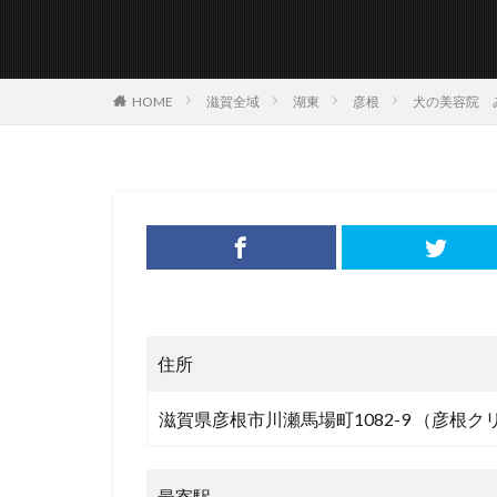
HOME
滋賀全域
湖東
彦根
犬の美容院 
住所
滋賀県彦根市川瀬馬場町1082-9 （彦根
最寄駅