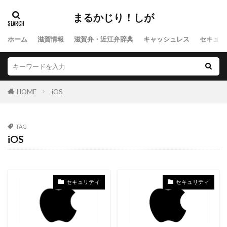
au Pay
BitCash
BTS
Canon
まるかじり！しが
Chrome
CM
Dropbox
d払い
Edy
eo
IPアドレス
eo光
Epson
FX
ホーム
滋賀情報
滋賀弁・近江弁辞典
キャッシュレス
セキュリ
G Suite
Gmail
Google
Google Drive
Google Photo
GPS
HOPマネー
iCloud
iOS
iPhone
IPv6
Suica
Sony
HOME
iOS
Tik Tok
コンピュータウィルス
スポーツ
スケート
スキズ
ジャニーズ
サッカー
TAG
サイバー攻撃
コジカCoGCa
セキュリティ
iOS
クレジットカード
グルメ
グランピング
クラウド
キンプリ
キャンプ
スマホ
ソフトイーサ
キャッシュレスサービス
ドラマ
セキュリティ
セキュリティ
バッテリー
パスワード
バイトテロ
バーコード決済
ネット配信
ネットショップ