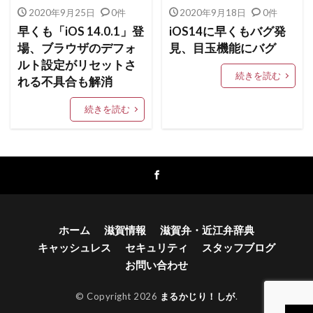
ドラッグストア
タブレット
トラジャ
2020年9月25日
0件
2020年9月18日
0件
ドメイン
ドコモ口座
ドコモ
テレワーク
早くも「iOS 14.0.1」登
iOS14に早くもバグ発
デジカメ
チームドライブ
場、ブラウザのデフォ
見、目玉機能にバグ
ルト設定がリセットさ
キャッシュレス決済技術
キャッシュレス
TV
続きを読む
れる不具合も解消
WordPress
アニメ
アップル
続きを読む
アダルトサイト
Youtuber
YouTube
yahoo
Windows 10
イベント
Windows
Wi-Fi
WAON
VPN
USB
Tポイント
Twitter
いじめ
イルミネーション
キャッシュバック
ウィルス
カフェ
ガキ使
カード情報
ホーム
滋賀情報
滋賀弁・近江弁辞典
キャッシュレス
セキュリティ
スタッフブログ
お好み焼き・たこ焼き
オンラインカジノ
お問い合わせ
オリンピック
おみくじ
オーディション
オークリー
鬼滅の刃
滋賀弁 地方別
© Copyright 2026
まるかじり！しが
.