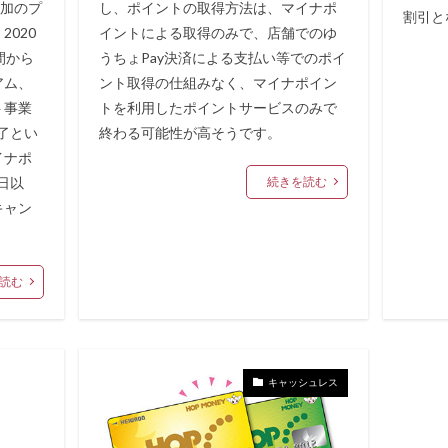
追加のプ
し、ポイントの取得方法は、マイナポ
割引と
020
イントによる取得のみで、店舗でのゆ
間から
うちょPay決済による支払い等でのポイ
アム、
ント取得の仕組みなく、マイナポイン
ト事業
トを利用したポイントサービスのみで
終了とい
終わる可能性が高そうです。
イナポ
日以
続きを読む
キャン
読む
キャッシュレス