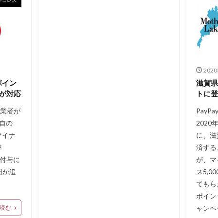
202
ポイン
滋賀県
が対応
トに登
事業者が
Pay
自の
2020
マイナ
に、滋
率
済する
ト付与に
が、マ
円が追
ス5,
てもら
ポイン
読む
ャンペ