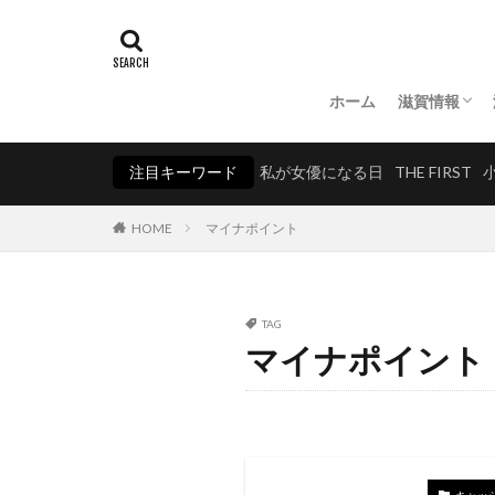
ホーム
滋賀情報
湖北
湖東
湖南
湖西
注目キーワード
私が女優になる日
THE FIRST
HOME
マイナポイント
TAG
マイナポイント
キャッ