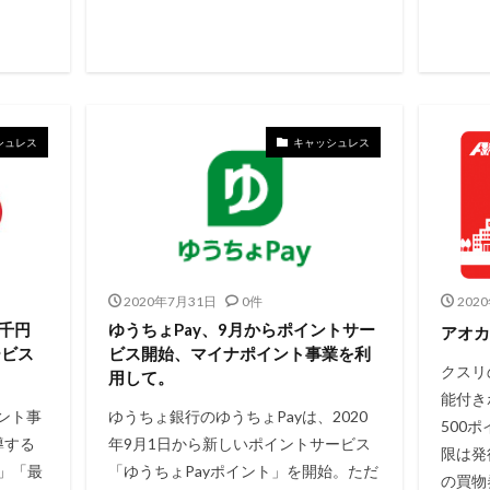
シュレス
キャッシュレス
2020年7月31日
0件
202
千円
ゆうちょPay、9月からポイントサー
アオカ
ービス
ビス開始、マイナポイント事業を利
クスリ
用して。
能付き
イント事
ゆうちょ銀行のゆうちょPayは、2020
500
導する
年9月1日から新しいポイントサービス
限は発
ス」「最
「ゆうちょPayポイント」を開始。ただ
の買物