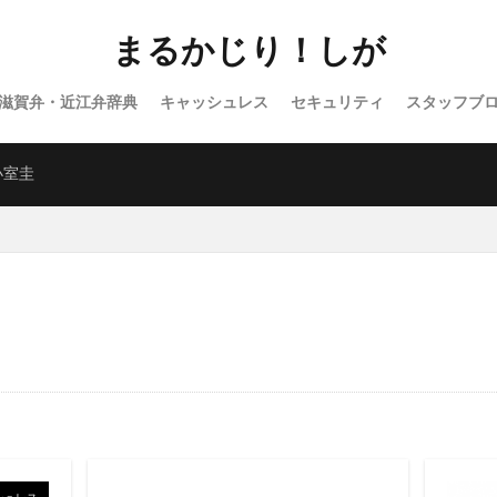
まるかじり！しが
滋賀弁・近江弁辞典
キャッシュレス
セキュリティ
スタッフブ
バラエティ
WordPress
小室圭
シュレス