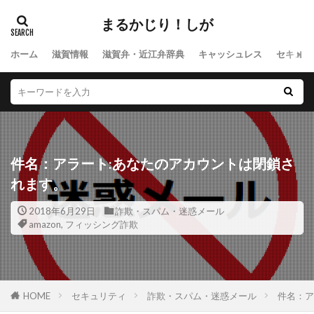
まるかじり！しが
ホーム
滋賀情報
滋賀弁・近江弁辞典
キャッシュレス
セキュリ
件名：アラート:あなたのアカウントは閉鎖さ
れます。
2018年6月29日
詐欺・スパム・迷惑メール
amazon
,
フィッシング詐欺
HOME
セキュリティ
詐欺・スパム・迷惑メール
件名：ア