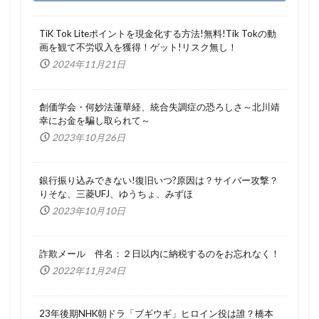
TiK Tok Liteポイントを現金化する方法!無料!Tik Tokの動
画を観て不労収入を獲得！ゲット!リスク無し！
2024年11月21日
創価学会・何妙法蓮華経、統合失調症の恐ろしさ～北川靖
幸にお金を騙し取られて～
2023年10月26日
銀行振り込みできない!復旧いつ?原因は？サイバー攻撃？
りそな、三菱UFJ、ゆうちょ、みずほ
2023年10月10日
詐欺メール 件名：２日以内に納税するのをお忘れなく！
2022年11月24日
23年後期NHK朝ドラ「ブギウギ」ヒロイン役は誰？橋本