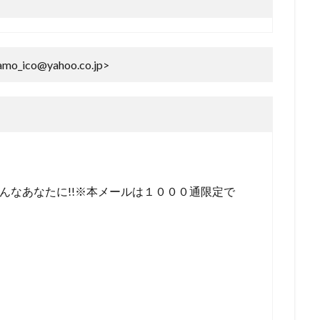
co@yahoo.co.jp>
んなあなたに!!※本メールは１０００通限定で