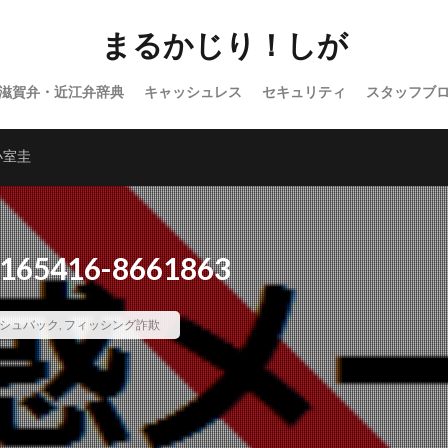
まるかじり！しが
滋賀弁・近江弁辞典
キャッシュレス
セキュリティ
スタッフブ
バラエティ
WordPress
小室圭
5416-8661863
シュバック
,
フィッシング詐欺