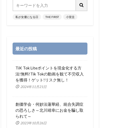
私が女優になる日
THE FIRST
小室圭
最近の投稿
TiK Tok Liteポイントを現金化する方
法!無料!Tik Tokの動画を観て不労収入
を獲得！ゲット!リスク無し！
2024年11月21日
創価学会・何妙法蓮華経、統合失調症
の恐ろしさ～北川靖幸にお金を騙し取
られて～
2023年10月26日