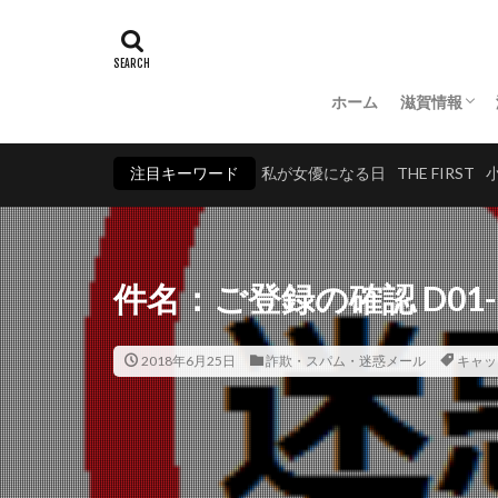
ホーム
滋賀情報
湖北
湖東
湖南
湖西
注目キーワード
私が女優になる日
THE FIRST
件名：ご登録の確認 D01-16
2018年6月25日
詐欺・スパム・迷惑メール
キャッ