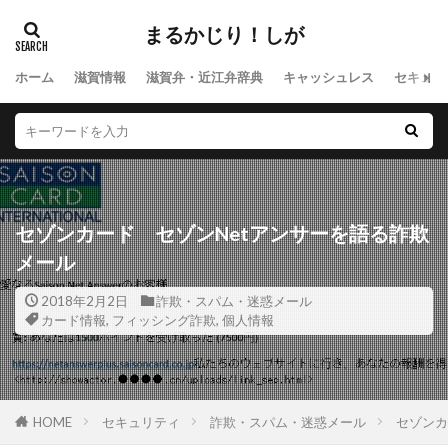
まるかじり！しが
ホーム
滋賀情報
滋賀弁・近江弁辞典
キャッシュレス
セキュリ
セゾンカード セゾンNetアンサーを語る詐欺
メール
2018年2月2日
詐欺・スパム・迷惑メール
カード情報
,
フィッシング詐欺
,
個人情報
HOME
セキュリティ
詐欺・スパム・迷惑メール
セゾンカ