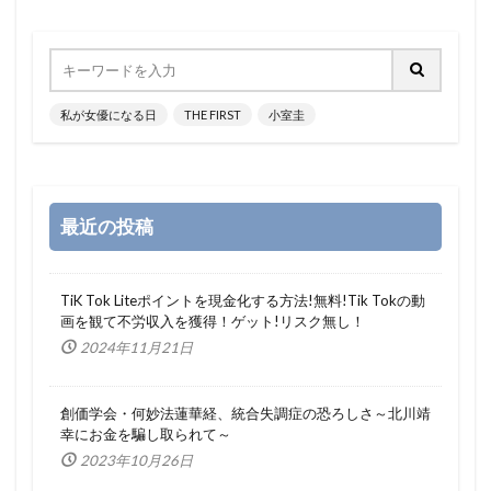
私が女優になる日
THE FIRST
小室圭
最近の投稿
TiK Tok Liteポイントを現金化する方法!無料!Tik Tokの動
画を観て不労収入を獲得！ゲット!リスク無し！
2024年11月21日
創価学会・何妙法蓮華経、統合失調症の恐ろしさ～北川靖
幸にお金を騙し取られて～
2023年10月26日