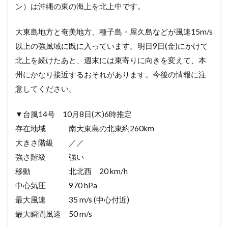
ン）は沖縄の東の海上を北上中です。
大東島地方と奄美地方、種子島・屋久島などが風速15m/s
以上の強風域に既に入っています。明日9日(金)にかけて
北上を続けたあと、週末には東寄りに向きを変えて、本
州にかなり接近するおそれがあります。今後の情報に注
意してください。
▼台風14号 10月8日(木)6時推定
存在地域 南大東島の北東約260km
大きさ階級 ／／
強さ階級 強い
移動 北北西 20 km/h
中心気圧 970 hPa
最大風速 35 m/s (中心付近)
最大瞬間風速 50 m/s