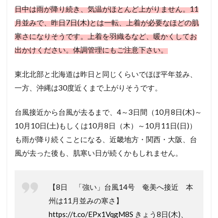
日中は雨が降り続き、気温がほとんど上がりません。11
月並みで、昨日7日(木)とは一転、上着が必要なほどの肌
寒さになりそうです。上着を羽織るなど、暖かくしてお
出かけください。体調管理にもご注意下さい。
東北北部と北海道は昨日と同じくらいでほぼ平年並み、
一方、沖縄は30度近くまで上がりそうです。
台風接近から台風が去るまで、4～3日間（10月8日(木)～
10月10日(土)もしくは10月8日（木）～10月11日(日)）
も雨が降り続くことになる、近畿地方・関西・大阪、台
風が去った後も、肌寒い日が続くかもしれません。
【8日 「強い」台風14号 奄美へ接近 本
州は11月並みの寒さ】
https://t.co/EPx1VqgM8S
きょう8日(木)、