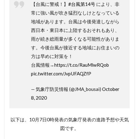
【台風に警戒！】
#台風第14号
により、非
常に強い風が吹き猛烈なしけとなっている
地域があります。台風は今後発達しながら
西日本・東日本に上陸するおそれもあり、
雨が続き総雨量が多くなる可能性がありま
す。今後台風が接近する地域にお住まいの
方は早めに対策を！
台風情報→
https://t.co/RauMlwRQob
pic.twitter.com/JvpUFAQZfP
— 気象庁防災情報 (@JMA_bousai)
October
8, 2020
以下は、10月7日0時発表の気象庁発表の進路予想や天気
図です。