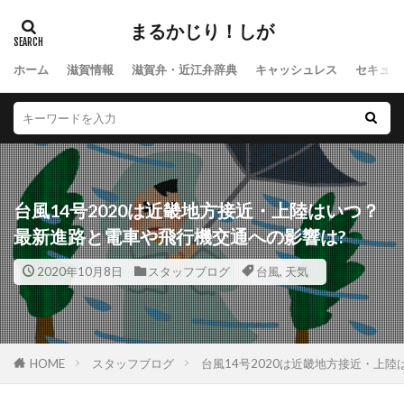
まるかじり！しが
ホーム
滋賀情報
滋賀弁・近江弁辞典
キャッシュレス
セキュリ
台風14号2020は近畿地方接近・上陸はいつ？
最新進路と電車や飛行機交通への影響は?
2020年10月8日
スタッフブログ
台風
,
天気
HOME
スタッフブログ
台風14号2020は近畿地方接近・上