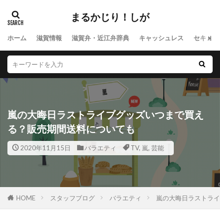
まるかじり！しが
ホーム
滋賀情報
滋賀弁・近江弁辞典
キャッシュレス
セキュリ
嵐の大晦日ラストライブグッズいつまで買え
る？販売期間送料についても
2020年11月15日
バラエティ
TV
,
嵐
,
芸能
HOME
スタッフブログ
バラエティ
嵐の大晦日ラストライ