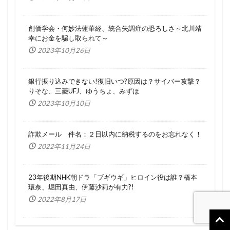
創価学会・何妙法蓮華経、統合失調症の恐ろしさ～北川靖
幸にお金を騙し取られて～
2023年10月26日
銀行振り込みできない!復旧いつ?原因は？サイバー攻撃？
りそな、三菱UFJ、ゆうちょ、みずほ
2023年10月10日
詐欺メール 件名：２日以内に納税するのをお忘れなく！
2022年11月24日
23年後期NHK朝ドラ「ブギウギ」ヒロイン役は誰？橋本
環奈、堀田真由、伊藤沙莉が有力?!
2022年8月17日