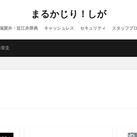
まるかじり！しが
滋賀弁・近江弁辞典
キャッシュレス
セキュリティ
スタッフブ
バラエティ
WordPress
小室圭
ラエティ