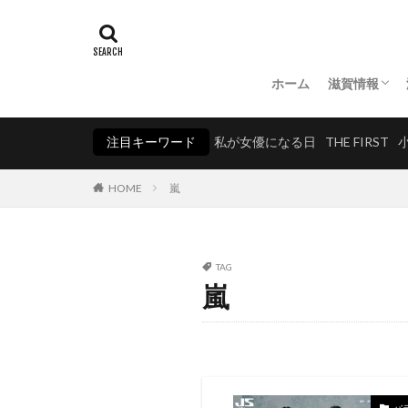
ホーム
滋賀情報
湖北
湖東
湖南
湖西
注目キーワード
私が女優になる日
THE FIRST
HOME
嵐
TAG
嵐
バ