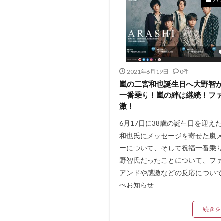
2021年6月19日
0件
嵐の二宮和也誕生日へ大野智
一番乗り！嵐の絆は継続！フ
激！
6月17日に38歳の誕生日を迎え
和也氏にメッセージを寄せた嵐
ーについて、そして祝福一番乗
野智氏だったことについて、フ
アンドや感激などの反応につい
べお知らせ
続きを