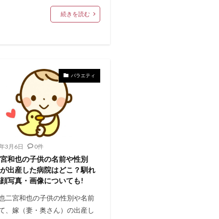
続きを読む
バラエティ
1年3月6日
0件
二宮和也の子供の名前や性別
嫁が出産した病院はどこ？馴れ
顔写真・画像についても!
也二宮和也の子供の性別や名前
て、嫁（妻・奥さん）の出産し