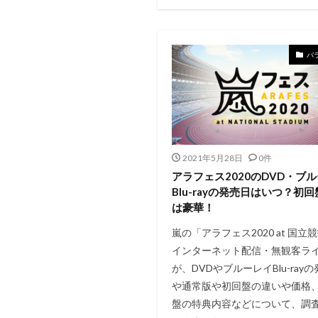
バ
2021年5月28日
0件
アラフェス2020のDVD・ブ
Blu-rayの発売日はいつ？初
は豪華！
嵐の「アラフェス2020 at 国立
インターネット配信・無観客ラ
が、DVDやブルーレイBlu-ray
や通常版や初回盤の違いや価格
盤の特典内容などについて、調