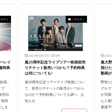
ラエティ
バラエティ
2021年5月27日
0件
202
ルーレイ
嵐20周年記念ライブツアー映画前売
嵐大
回盤特典
りチケット販売いつから？予約特典
掛けた
は何についても!
動画
競技場」
嵐20周年記念ツアーライブ映画につい
野智と
イブ
て、前売りチケットの販売がいつから
グルマ
の発売日
なのか？予約特典についても調べ、お
か写真
、初回
知らせ
んと親
査しま
暴露予