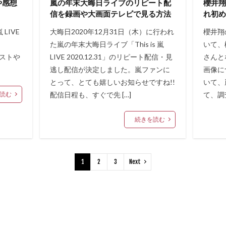
や感想
嵐の年末大晦日ライブのリピート配
櫻井翔
信を録画や大画面テレビで見る方法
れ初
LIVE
大晦日2020年12月31日（木）に行われ
櫻井翔
1日
た嵐の年末大晦日ライブ「This is 嵐
いて、
リストや
LIVE 2020.12.31」のリピート配信・見
さんと
逃し配信が決定しました。嵐ファンに
画像に
とって、とても嬉しいお知らせですね!!
いて、
読む
配信日程も、すぐで先 […]
て、調
続きを読む
1
2
3
Next