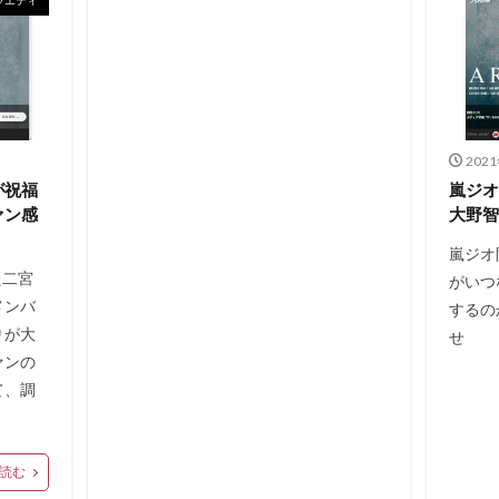
202
が祝福
嵐ジ
ァン感
大野智
嵐ジオ
た二宮
がいつ
メンバ
するの
りが大
せ
ァンの
て、調
読む