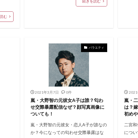
続きを読む
読む
バラエティ
2021年3月7日
0件
202
嵐・大野智の元彼女A子は誰？匂わ
嵐・
せ交際暴露配信なぜ？顔写真画像に
は？
ついても！
初めや
嵐・大野智の元彼女・恋人A子が誰なの
二宮和
か？今になっての匂わせ交際暴露はな
につい