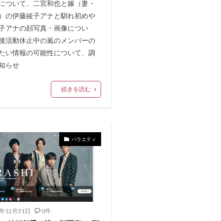
について、二宮和也と嫁（妻・
）の伊藤綾子アナと馴れ初めや
子アナの顔写真・画像につい
後活動休止中の嵐のメンバーの
たい情報の可能性について、調
知らせ
続きを読む
バラエティ
0年12月31日
0件