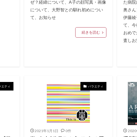
ぜ？経緯について、A子の顔写真・画像
た病院
について、大野智との馴れ初めについ
奥さん
て、お知らせ
伊藤綾
て、今
続きを読む
おめで
査しお
ラエティ
バラエティ
2021年1月1日
0件
202