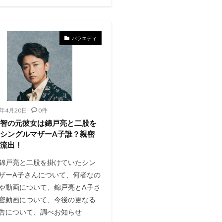
バラエティ
1年4月20日
0件
野智の元彼女は錦戸亮と二股を
シングルマザーA子誰？親密
が流出！
錦戸亮と二股を掛けていたシン
ザーA子さんについて、何者なの
や動画について、錦戸亮とA子さ
密動画について、今後の更なる
告について、調べお知らせ