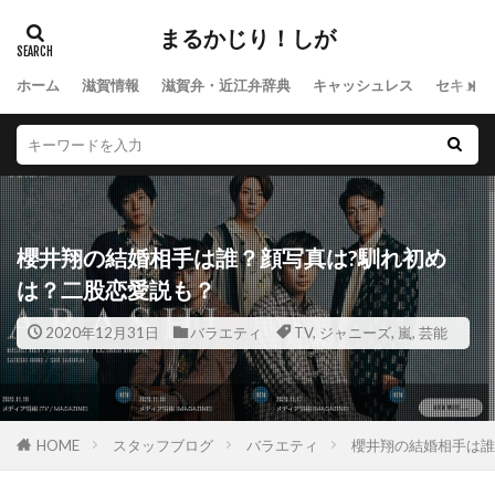
まるかじり！しが
ホーム
滋賀情報
滋賀弁・近江弁辞典
キャッシュレス
セキュリ
櫻井翔の結婚相手は誰？顔写真は?馴れ初め
は？二股恋愛説も？
2020年12月31日
バラエティ
TV
,
ジャニーズ
,
嵐
,
芸能
HOME
スタッフブログ
バラエティ
櫻井翔の結婚相手は誰