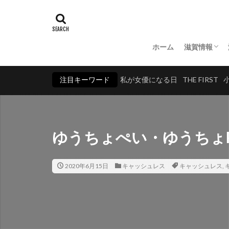
ホーム
滋賀情報
湖北
湖東
湖南
湖西
注目キーワード
私が女優になる日
THE FIRST
ゆうちょぺい・ゆうちょP
2020年6月15日
キャッシュレス
キャッシュレス
,