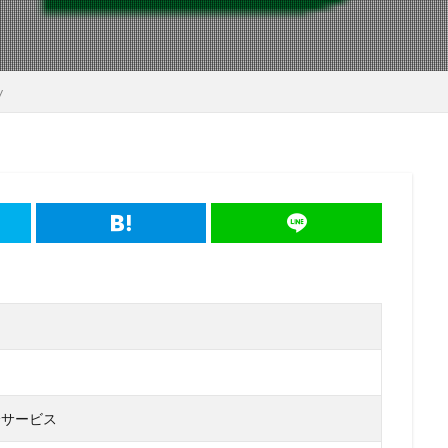
y
済サービス