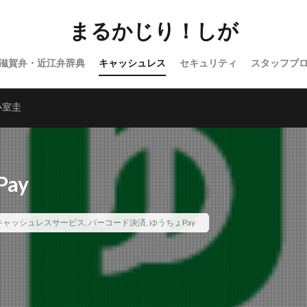
まるかじり！しが
滋賀弁・近江弁辞典
キャッシュレス
セキュリティ
スタッフブ
バラエティ
WordPress
小室圭
ay
キャッシュレスサービス
,
バーコード決済
,
ゆうちょPay