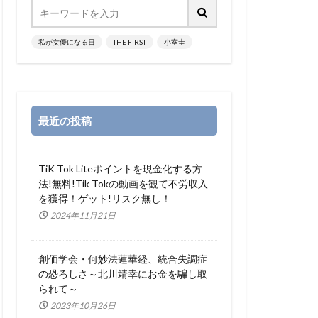
私が女優になる日
THE FIRST
小室圭
最近の投稿
TiK Tok Liteポイントを現金化する方
法!無料!Tik Tokの動画を観て不労収入
を獲得！ゲット!リスク無し！
2024年11月21日
創価学会・何妙法蓮華経、統合失調症
の恐ろしさ～北川靖幸にお金を騙し取
られて～
2023年10月26日