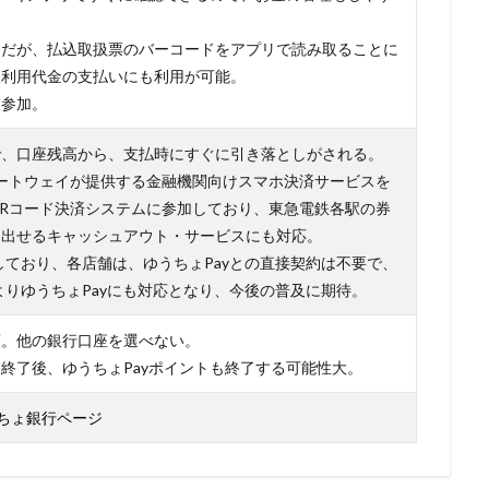
ンだが、払込取扱票のバーコードをアプリで読み取ることに
販利用代金の支払いにも利用が可能。
業参加。
で、口座残高から、支払時にすぐに引き落としがされる。
ートウェイが提供する金融機関向けスマホ決済サービスを
Rコード決済システムに参加しており、東急電鉄各駅の券
き出せるキャッシュアウト・サービスにも対応。
に対応しており、各店舗は、ゆうちょPayとの直接契約は不要で、
導入によりゆうちょPayにも対応となり、今後の普及に期待。
須。他の銀行口座を選べない。
終了後、ゆうちょPayポイントも終了する可能性大。
うちょ銀行ページ